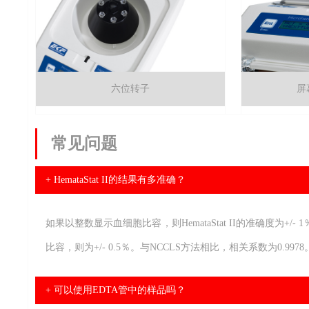
屏
六位转子
常见问题
+ HemataStat II的结果有多准确？
如果以整数显示血细胞比容，则HemataStat II的准确度为+/
比容，则为+/- 0.5％。与NCCLS方法相比，相关系数为0.9978
+ 可以使用EDTA管中的样品吗？