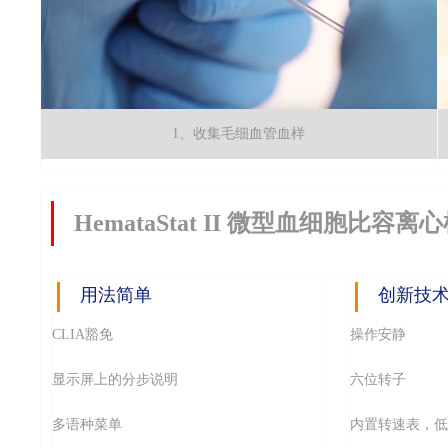
1、收集毛细血管血样
HemataStat II 微型血细胞比容离
用法简单
创新技
CLIA豁免
操作安静
显示屏上的分步说明
六位转子
多语种菜单
内置转速表，低