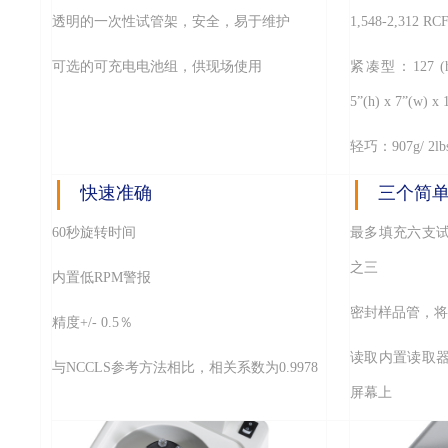
透明的一次性试管架，安全，易于维护
1,548-2,312 RC
可选的可充电电池组，供现场使用
紧凑型：127 (h) 
5”(h) x 7”(w) x 
轻巧：907g/ 2lb
快速准确
三个简
60秒旋转时间
最多填充六支
之三
内置低RPM警报
密封样品管，将
精度+/- 0.5％
读取内置读取
与NCCLS参考方法相比，相关系数为0.9978
屏幕上