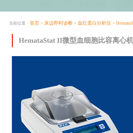
首页
>
床边即时诊断
>
血红蛋白分析仪
>
Hemat
当前位置
HemataStat II微型血细胞比容离心